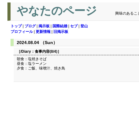
やなたのページ
興味のあるこ
トップ
|
ブログ
|
掲示板
|
国際結婚
|
セブ
|
登山
プロフィール
|
更新情報
|
旧掲示板
2024.08.04 （Sun）
［/Diary：
食事内容(8/4)
］
朝食：塩焼きそば
昼食：塩ラーメン
夕食：ご飯、味噌汁、焼き鳥