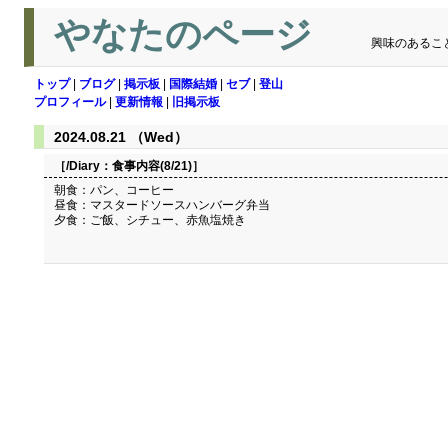
やなたのページ
興味のあるこ
トップ
|
ブログ
|
掲示板
|
国際結婚
|
セブ
|
登山
プロフィール
|
更新情報
|
旧掲示板
2024.08.21 （Wed）
［/Diary：
食事内容(8/21)
］
朝食：パン、コーヒー
昼食：マスタードソースハンバーグ弁当
夕食：ご飯、シチュー、赤魚塩焼き