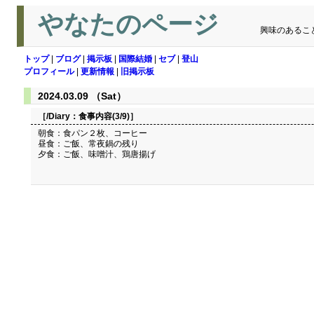
やなたのページ
興味のあるこ
トップ
|
ブログ
|
掲示板
|
国際結婚
|
セブ
|
登山
プロフィール
|
更新情報
|
旧掲示板
2024.03.09 （Sat）
［/Diary：
食事内容(3/9)
］
朝食：食パン２枚、コーヒー
昼食：ご飯、常夜鍋の残り
夕食：ご飯、味噌汁、鶏唐揚げ