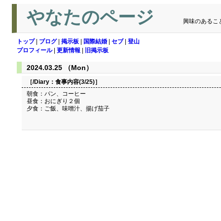
やなたのページ
興味のあるこ
トップ
|
ブログ
|
掲示板
|
国際結婚
|
セブ
|
登山
プロフィール
|
更新情報
|
旧掲示板
2024.03.25 （Mon）
［/Diary：
食事内容(3/25)
］
朝食：パン、コーヒー
昼食：おにぎり２個
夕食：ご飯、味噌汁、揚げ茄子