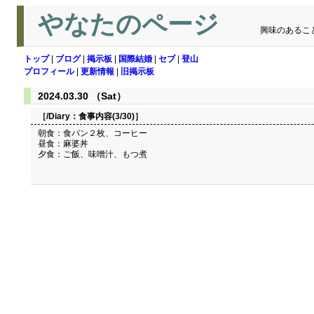
やなたのページ
興味のあるこ
トップ
|
ブログ
|
掲示板
|
国際結婚
|
セブ
|
登山
プロフィール
|
更新情報
|
旧掲示板
2024.03.30 （Sat）
［/Diary：
食事内容(3/30)
］
朝食：食パン２枚、コーヒー
昼食：麻婆丼
夕食：ご飯、味噌汁、もつ煮