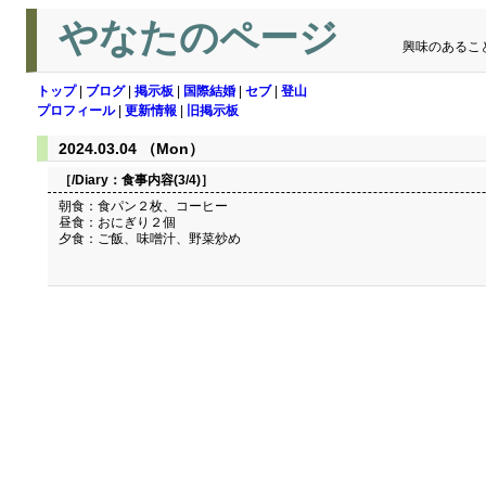
やなたのページ
興味のあるこ
トップ
|
ブログ
|
掲示板
|
国際結婚
|
セブ
|
登山
プロフィール
|
更新情報
|
旧掲示板
2024.03.04 （Mon）
［/Diary：
食事内容(3/4)
］
朝食：食パン２枚、コーヒー
昼食：おにぎり２個
夕食：ご飯、味噌汁、野菜炒め