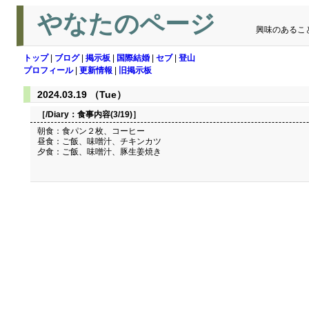
やなたのページ
興味のあるこ
トップ
|
ブログ
|
掲示板
|
国際結婚
|
セブ
|
登山
プロフィール
|
更新情報
|
旧掲示板
2024.03.19 （Tue）
［/Diary：
食事内容(3/19)
］
朝食：食パン２枚、コーヒー
昼食：ご飯、味噌汁、チキンカツ
夕食：ご飯、味噌汁、豚生姜焼き