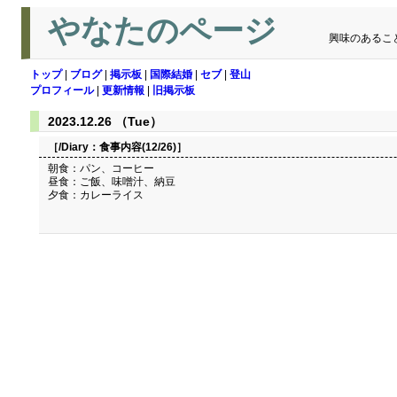
やなたのページ
興味のあるこ
トップ
|
ブログ
|
掲示板
|
国際結婚
|
セブ
|
登山
プロフィール
|
更新情報
|
旧掲示板
2023.12.26 （Tue）
［/Diary：
食事内容(12/26)
］
朝食：パン、コーヒー
昼食：ご飯、味噌汁、納豆
夕食：カレーライス