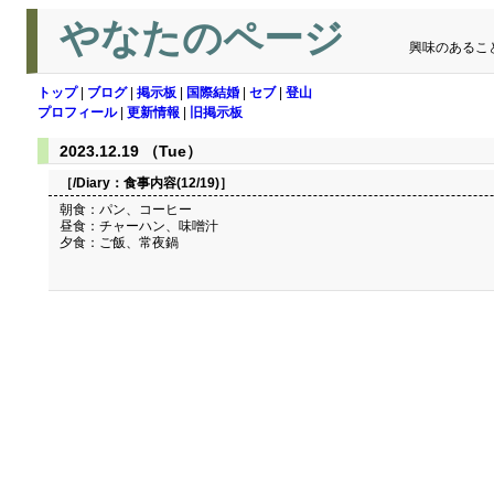
やなたのページ
興味のあるこ
トップ
|
ブログ
|
掲示板
|
国際結婚
|
セブ
|
登山
プロフィール
|
更新情報
|
旧掲示板
2023.12.19 （Tue）
［/Diary：
食事内容(12/19)
］
朝食：パン、コーヒー
昼食：チャーハン、味噌汁
夕食：ご飯、常夜鍋