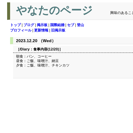
やなたのページ
興味のあるこ
トップ
|
ブログ
|
掲示板
|
国際結婚
|
セブ
|
登山
プロフィール
|
更新情報
|
旧掲示板
2023.12.20 （Wed）
［/Diary：
食事内容(12/20)
］
朝食：パン、コーヒー
昼食：ご飯、味噌汁、納豆
夕食：ご飯、味噌汁、チキンカツ