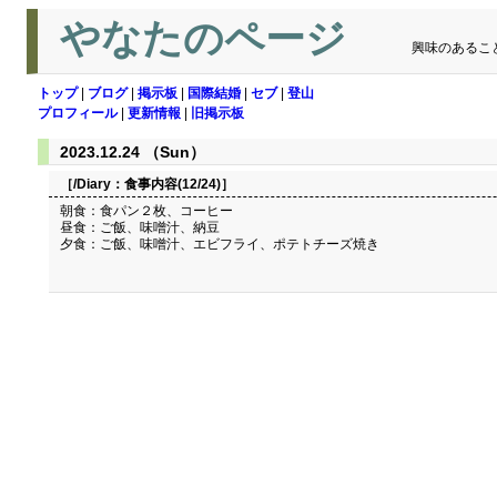
やなたのページ
興味のあるこ
トップ
|
ブログ
|
掲示板
|
国際結婚
|
セブ
|
登山
プロフィール
|
更新情報
|
旧掲示板
2023.12.24 （Sun）
［/Diary：
食事内容(12/24)
］
朝食：食パン２枚、コーヒー
昼食：ご飯、味噌汁、納豆
夕食：ご飯、味噌汁、エビフライ、ポテトチーズ焼き