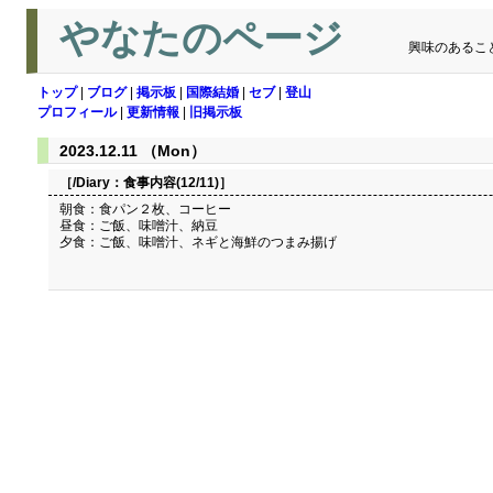
やなたのページ
興味のあるこ
トップ
|
ブログ
|
掲示板
|
国際結婚
|
セブ
|
登山
プロフィール
|
更新情報
|
旧掲示板
2023.12.11 （Mon）
［/Diary：
食事内容(12/11)
］
朝食：食パン２枚、コーヒー
昼食：ご飯、味噌汁、納豆
夕食：ご飯、味噌汁、ネギと海鮮のつまみ揚げ