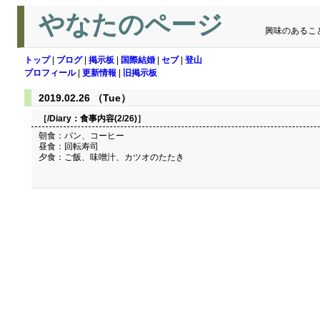
やなたのページ
興味のあるこ
トップ
|
ブログ
|
掲示板
|
国際結婚
|
セブ
|
登山
プロフィール
|
更新情報
|
旧掲示板
2019.02.26 （Tue）
［/Diary：
食事内容(2/26)
］
朝食：パン、コーヒー
昼食：回転寿司
夕食：ご飯、味噌汁、カツオのたたき