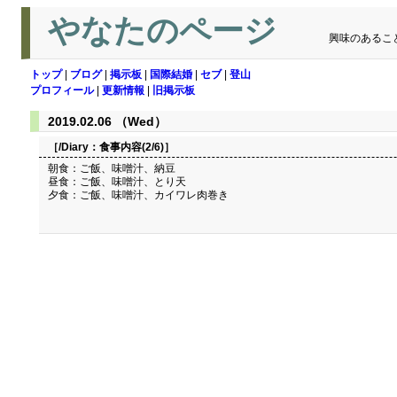
やなたのページ
興味のあるこ
トップ
|
ブログ
|
掲示板
|
国際結婚
|
セブ
|
登山
プロフィール
|
更新情報
|
旧掲示板
2019.02.06 （Wed）
［/Diary：
食事内容(2/6)
］
朝食：ご飯、味噌汁、納豆
昼食：ご飯、味噌汁、とり天
夕食：ご飯、味噌汁、カイワレ肉巻き