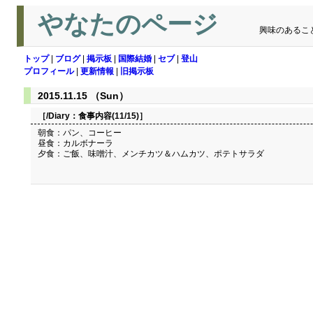
やなたのページ
興味のあるこ
トップ
|
ブログ
|
掲示板
|
国際結婚
|
セブ
|
登山
プロフィール
|
更新情報
|
旧掲示板
2015.11.15 （Sun）
［/Diary：
食事内容(11/15)
］
朝食：パン、コーヒー
昼食：カルボナーラ
夕食：ご飯、味噌汁、メンチカツ＆ハムカツ、ポテトサラダ