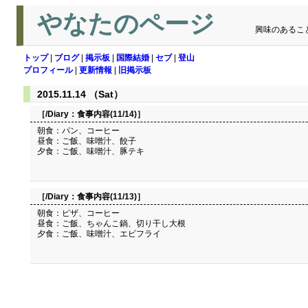
やなたのページ
興味のあるこ
トップ
|
ブログ
|
掲示板
|
国際結婚
|
セブ
|
登山
プロフィール
|
更新情報
|
旧掲示板
2015.11.14 （Sat）
［/Diary：
食事内容(11/14)
］
朝食：パン、コーヒー
昼食：ご飯、味噌汁、餃子
夕食：ご飯、味噌汁、豚テキ
［/Diary：
食事内容(11/13)
］
朝食：ピザ、コーヒー
昼食：ご飯、ちゃんこ鍋、切り干し大根
夕食：ご飯、味噌汁、エビフライ