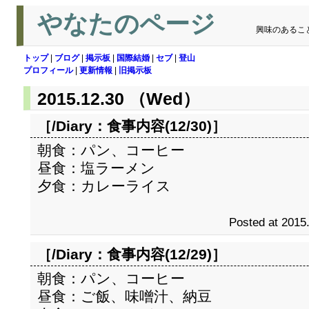
やなたのページ
興味のあるこ
トップ
|
ブログ
|
掲示板
|
国際結婚
|
セブ
|
登山
プロフィール
|
更新情報
|
旧掲示板
2015.12.30 （Wed）
［/Diary：
食事内容(12/30)
］
朝食：パン、コーヒー
昼食：塩ラーメン
夕食：カレーライス
Posted at 2015
［/Diary：
食事内容(12/29)
］
朝食：パン、コーヒー
昼食：ご飯、味噌汁、納豆