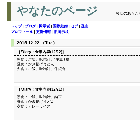
やなたのページ
興味のあるこ
トップ
|
ブログ
|
掲示板
|
国際結婚
|
セブ
|
登山
プロフィール
|
更新情報
|
旧掲示板
2015.12.22 （Tue）
［/Diary：
食事内容(12/22)
］
朝食：ご飯、味噌汁、油揚げ焼
昼食：かき揚げうどん
夕食：ご飯、味噌汁、牛焼肉
［/Diary：
食事内容(12/21)
］
朝食：ご飯、味噌汁、納豆
昼食：かき揚げうどん
夕食：カレーライス