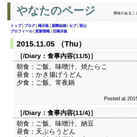
やなたのページ
興味のあるこ
トップ
|
ブログ
|
掲示板
|
国際結婚
|
セブ
|
登山
プロフィール
|
更新情報
|
旧掲示板
2015.11.05 （Thu）
［/Diary：
食事内容(11/5)
］
朝食：ご飯、味噌汁、焼たらこ
昼食：かき揚げうどん
夕食：ご飯、常夜鍋
Posted at 2015
［/Diary：
食事内容(11/4)
］
朝食：ご飯、味噌汁、納豆
昼食：天ぷらうどん