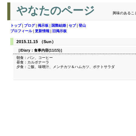
やなたのページ
興味のあるこ
トップ
|
ブログ
|
掲示板
|
国際結婚
|
セブ
|
登山
プロフィール
|
更新情報
|
旧掲示板
2015.11.15 （Sun）
［/Diary：
食事内容(11/15)
］
朝食：パン、コーヒー
昼食：カルボナーラ
夕食：ご飯、味噌汁、メンチカツ＆ハムカツ、ポテトサラダ