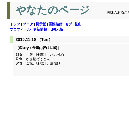
やなたのページ
興味のあるこ
トップ
|
ブログ
|
掲示板
|
国際結婚
|
セブ
|
登山
プロフィール
|
更新情報
|
旧掲示板
2015.11.10 （Tue）
［/Diary：
食事内容(11/10)
］
朝食：ご飯、味噌汁、ハム炒め
昼食：かき揚げうどん
夕食：ご飯、味噌汁、唐揚げ