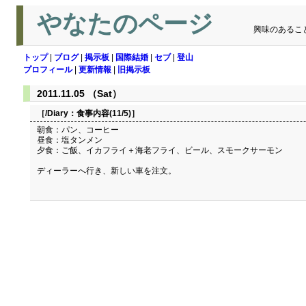
やなたのページ
興味のあるこ
トップ
|
ブログ
|
掲示板
|
国際結婚
|
セブ
|
登山
プロフィール
|
更新情報
|
旧掲示板
2011.11.05 （Sat）
［/Diary：
食事内容(11/5)
］
朝食：パン、コーヒー
昼食：塩タンメン
夕食：ご飯、イカフライ＋海老フライ、ビール、スモークサーモン
ディーラーへ行き、新しい車を注文。