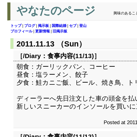
やなたのページ
興味のあるこ
トップ
|
ブログ
|
掲示板
|
国際結婚
|
セブ
|
登山
プロフィール
|
更新情報
|
旧掲示板
2011.11.13 （Sun）
［/Diary：
食事内容(11/13)
］
朝食：ガーリックパン、コーヒー
昼食：塩ラーメン、餃子
夕食：鮭カニご飯、ビール、焼き鳥、ト
ディーラーへ先日注文した車の頭金を払
新しいスニーカーのインソールを買いに
Posted at 2011
［/Diary：
食事内容(11/12)
］