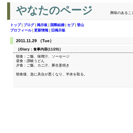
やなたのページ
興味のあるこ
トップ
|
ブログ
|
掲示板
|
国際結婚
|
セブ
|
登山
プロフィール
|
更新情報
|
旧掲示板
2011.11.29 （Tue）
［/Diary：
食事内容(11/29)
］
朝食：ご飯、味噌汁、ソーセージ
昼食：讃岐うどん
夕食：ご飯、カニ汁、豚生姜焼き
朝食後、急に具合が悪くなり、半休を取る。