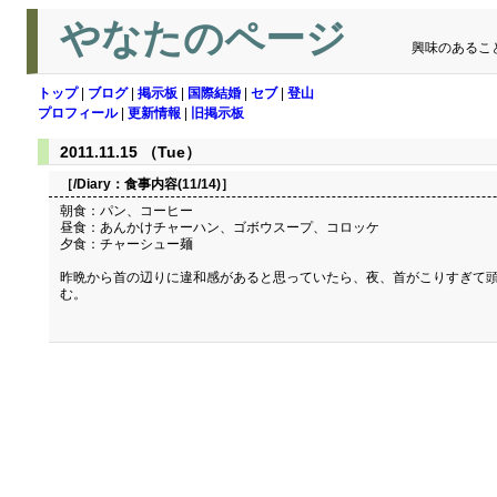
やなたのページ
興味のあるこ
トップ
|
ブログ
|
掲示板
|
国際結婚
|
セブ
|
登山
プロフィール
|
更新情報
|
旧掲示板
2011.11.15 （Tue）
［/Diary：
食事内容(11/14)
］
朝食：パン、コーヒー
昼食：あんかけチャーハン、ゴボウスープ、コロッケ
夕食：チャーシュー麺
昨晩から首の辺りに違和感があると思っていたら、夜、首がこりすぎて
む。