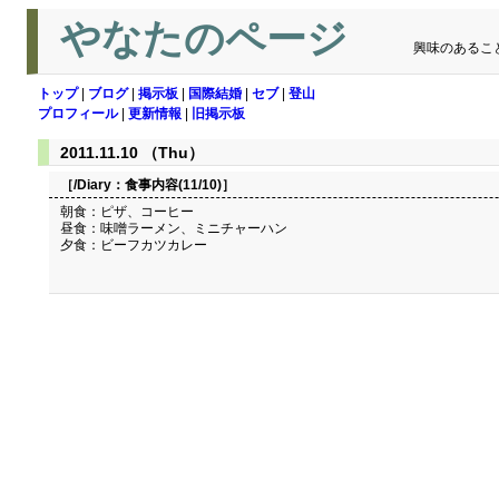
やなたのページ
興味のあるこ
トップ
|
ブログ
|
掲示板
|
国際結婚
|
セブ
|
登山
プロフィール
|
更新情報
|
旧掲示板
2011.11.10 （Thu）
［/Diary：
食事内容(11/10)
］
朝食：ピザ、コーヒー
昼食：味噌ラーメン、ミニチャーハン
夕食：ビーフカツカレー