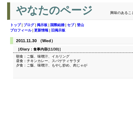
やなたのページ
興味のあるこ
トップ
|
ブログ
|
掲示板
|
国際結婚
|
セブ
|
登山
プロフィール
|
更新情報
|
旧掲示板
2011.11.30 （Wed）
［/Diary：
食事内容(11/30)
］
朝食：ご飯、味噌汁、イカリング
昼食：チキンカレー、スパゲティサラダ
夕食：ご飯、味噌汁、もやし炒め、肉じゃが