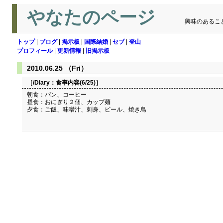
やなたのページ
興味のあるこ
トップ
|
ブログ
|
掲示板
|
国際結婚
|
セブ
|
登山
プロフィール
|
更新情報
|
旧掲示板
2010.06.25 （Fri）
［/Diary：
食事内容(6/25)
］
朝食：パン、コーヒー
昼食：おにぎり２個、カップ麺
夕食：ご飯、味噌汁、刺身、ビール、焼き鳥