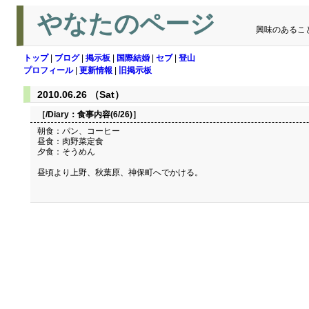
やなたのページ
興味のあるこ
トップ
|
ブログ
|
掲示板
|
国際結婚
|
セブ
|
登山
プロフィール
|
更新情報
|
旧掲示板
2010.06.26 （Sat）
［/Diary：
食事内容(6/26)
］
朝食：パン、コーヒー
昼食：肉野菜定食
夕食：そうめん
昼頃より上野、秋葉原、神保町へでかける。