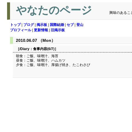
やなたのページ
興味のあるこ
トップ
|
ブログ
|
掲示板
|
国際結婚
|
セブ
|
登山
プロフィール
|
更新情報
|
旧掲示板
2010.06.07 （Mon）
［/Diary：
食事内容(6/7)
］
朝食：ご飯、味噌汁、海苔
昼食：ご飯、味噌汁、ハムカツ
夕食：ご飯、味噌汁、厚揚げ焼き、たこわさび