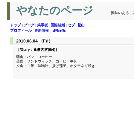
やなたのページ
興味のあるこ
トップ
|
ブログ
|
掲示板
|
国際結婚
|
セブ
|
登山
プロフィール
|
更新情報
|
旧掲示板
2010.06.04 （Fri）
［/Diary：
食事内容(6/4)
］
朝食：パン、コーヒー
昼食：サンドウィッチ、コーヒー牛乳
夕食：ご飯、味噌汁、揚げ茄子、ホタテネギ焼き