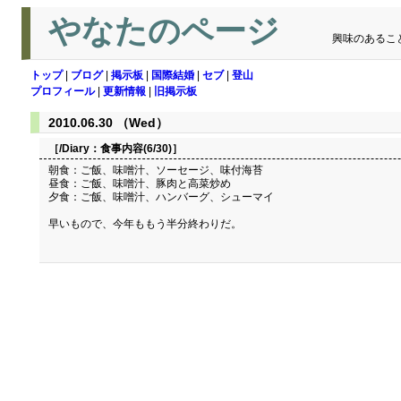
やなたのページ
興味のあるこ
トップ
|
ブログ
|
掲示板
|
国際結婚
|
セブ
|
登山
プロフィール
|
更新情報
|
旧掲示板
2010.06.30 （Wed）
［/Diary：
食事内容(6/30)
］
朝食：ご飯、味噌汁、ソーセージ、味付海苔
昼食：ご飯、味噌汁、豚肉と高菜炒め
夕食：ご飯、味噌汁、ハンバーグ、シューマイ
早いもので、今年ももう半分終わりだ。