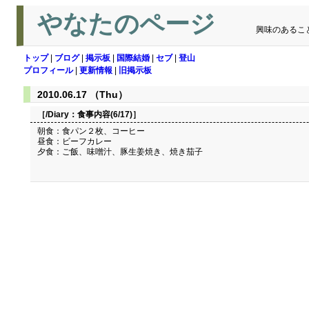
やなたのページ
興味のあるこ
トップ
|
ブログ
|
掲示板
|
国際結婚
|
セブ
|
登山
プロフィール
|
更新情報
|
旧掲示板
2010.06.17 （Thu）
［/Diary：
食事内容(6/17)
］
朝食：食パン２枚、コーヒー
昼食：ビーフカレー
夕食：ご飯、味噌汁、豚生姜焼き、焼き茄子