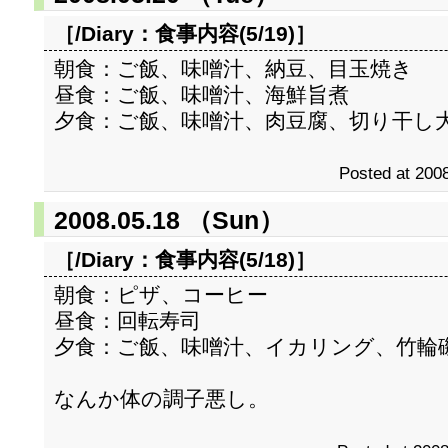
［/Diary：
食事内容(5/19)
］
朝食：ご飯、味噌汁、納豆、目玉焼き
昼食：ご飯、味噌汁、海鮮旨煮
夕食：ご飯、味噌汁、肉豆腐、切り干し
Posted at 2008
2008.05.18 （Sun）
［/Diary：
食事内容(5/18)
］
朝食：ピザ、コーヒー
昼食：回転寿司
夕食：ご飯、味噌汁、イカリング、竹輪
なんか体の調子悪し。