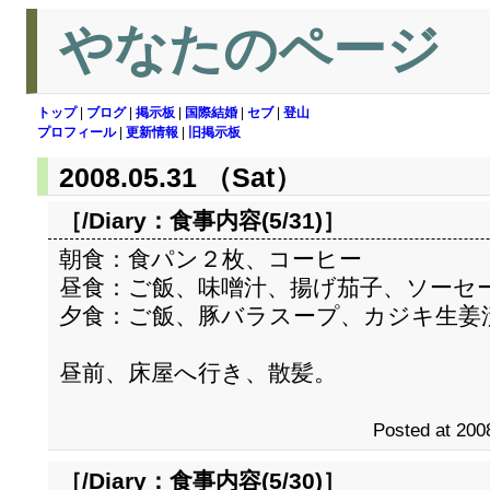
やなたのページ
トップ
|
ブログ
|
掲示板
|
国際結婚
|
セブ
|
登山
プロフィール
|
更新情報
|
旧掲示板
2008.05.31 （Sat）
［/Diary：
食事内容(5/31)
］
朝食：食パン２枚、コーヒー
昼食：ご飯、味噌汁、揚げ茄子、ソーセ
夕食：ご飯、豚バラスープ、カジキ生姜
昼前、床屋へ行き、散髪。
Posted at 200
［/Diary：
食事内容(5/30)
］