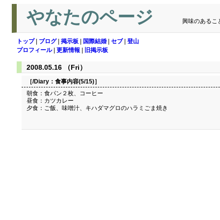
やなたのページ
興味のあるこ
トップ
|
ブログ
|
掲示板
|
国際結婚
|
セブ
|
登山
プロフィール
|
更新情報
|
旧掲示板
2008.05.16 （Fri）
［/Diary：
食事内容(5/15)
］
朝食：食パン２枚、コーヒー
昼食：カツカレー
夕食：ご飯、味噌汁、キハダマグロのハラミごま焼き