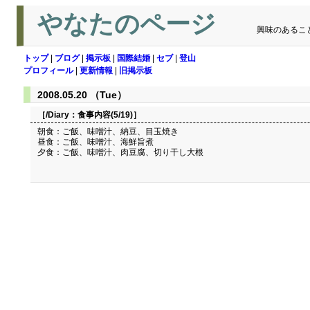
やなたのページ
興味のあるこ
トップ
|
ブログ
|
掲示板
|
国際結婚
|
セブ
|
登山
プロフィール
|
更新情報
|
旧掲示板
2008.05.20 （Tue）
［/Diary：
食事内容(5/19)
］
朝食：ご飯、味噌汁、納豆、目玉焼き
昼食：ご飯、味噌汁、海鮮旨煮
夕食：ご飯、味噌汁、肉豆腐、切り干し大根