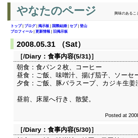
やなたのページ
興味のあるこ
トップ
|
ブログ
|
掲示板
|
国際結婚
|
セブ
|
登山
プロフィール
|
更新情報
|
旧掲示板
2008.05.31 （Sat）
［/Diary：
食事内容(5/31)
］
朝食：食パン２枚、コーヒー
昼食：ご飯、味噌汁、揚げ茄子、ソーセ
夕食：ご飯、豚バラスープ、カジキ生姜
昼前、床屋へ行き、散髪。
Posted at 200
［/Diary：
食事内容(5/30)
］