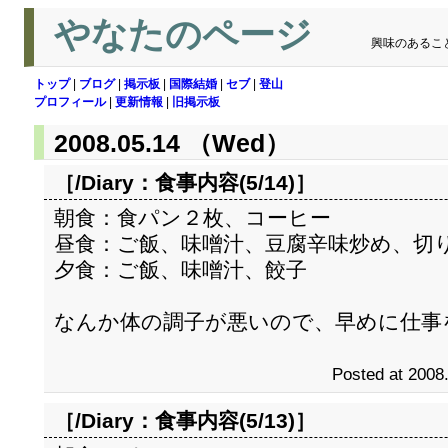
やなたのページ
興味のあるこ
トップ
|
ブログ
|
掲示板
|
国際結婚
|
セブ
|
登山
プロフィール
|
更新情報
|
旧掲示板
2008.05.14 （Wed）
［/Diary：
食事内容(5/14)
］
朝食：食パン２枚、コーヒー
昼食：ご飯、味噌汁、豆腐辛味炒め、切
夕食：ご飯、味噌汁、餃子
なんか体の調子が悪いので、早めに仕事
Posted at 2008
［/Diary：
食事内容(5/13)
］