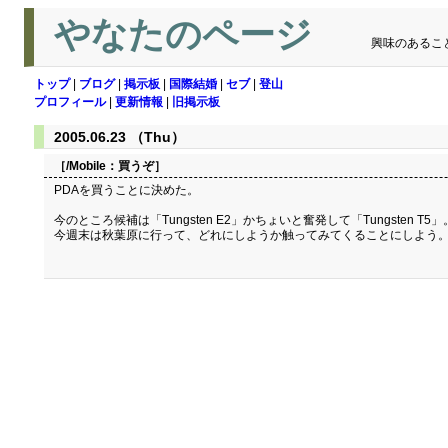
やなたのページ
興味のあるこ
トップ
|
ブログ
|
掲示板
|
国際結婚
|
セブ
|
登山
プロフィール
|
更新情報
|
旧掲示板
2005.06.23 （Thu）
［/Mobile：
買うぞ
］
PDAを買うことに決めた。
今のところ候補は「Tungsten E2」かちょいと奮発して「Tungsten T5」
今週末は秋葉原に行って、どれにしようか触ってみてくることにしよう