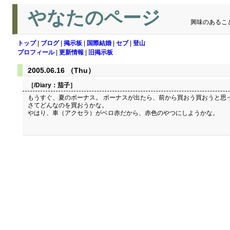
やなたのページ
興味のあるこ
トップ
|
ブログ
|
掲示板
|
国際結婚
|
セブ
|
登山
プロフィール
|
更新情報
|
旧掲示板
2005.06.16 （Thu）
［/Diary：
茄子
］
もうすぐ、夏のボーナス。 ボーナスが出たら、前から買おう買おうと思
さてどんなのを買おうかな。
やはり、車（アクセラ）がベロ赤だから、赤色のやつにしようかな。