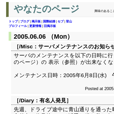
やなたのページ
興味のあるこ
トップ
|
ブログ
|
掲示板
|
国際結婚
|
セブ
|
登山
プロフィール
|
更新情報
|
旧掲示板
2005.06.06 （Mon）
［/Misc：
サーバメンテナンスのお知ら
サーバのメンテナンスを以下の日時に行
のページ）の 表示（参照）が出来なく
メンテナンス日時：2005年6月8日(水) 午
Posted at 2005
［/Diary：
有名人発見
］
先週、ドライブ途中に青山通りを通った