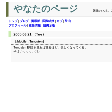
やなたのページ
興味のあるこ
トップ
|
ブログ
|
掲示板
|
国際結婚
|
セブ
|
登山
プロフィール
|
更新情報
|
旧掲示板
2005.06.21 （Tue）
［/Mobile：
Tungsten
］
Tungsten E/E2を見れば見るほど、欲しくなってくる。
やばいっっっ。(汗)