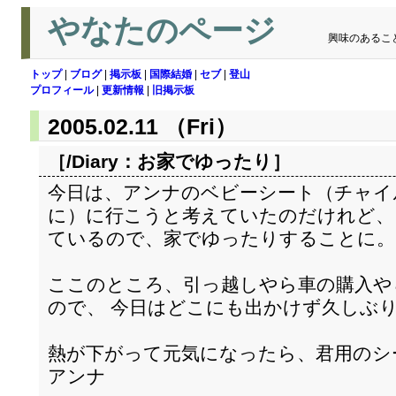
やなたのページ
興味のあるこ
トップ
|
ブログ
|
掲示板
|
国際結婚
|
セブ
|
登山
プロフィール
|
更新情報
|
旧掲示板
2005.02.11 （Fri）
［/Diary：
お家でゆったり
］
今日は、アンナのベビーシート（チャイ
に）に行こうと考えていたのだけれど、
ているので、家でゆったりすることに。
ここのところ、引っ越しやら車の購入や
ので、 今日はどこにも出かけず久しぶ
熱が下がって元気になったら、君用のシ
アンナ