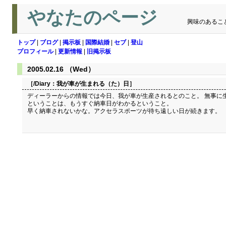
やなたのページ
興味のあるこ
トップ
|
ブログ
|
掲示板
|
国際結婚
|
セブ
|
登山
プロフィール
|
更新情報
|
旧掲示板
2005.02.16 （Wed）
［/Diary：
我が車が生まれる（た）日
］
ディーラーからの情報では今日、我が車が生産されるとのこと。 無事に
ということは、もうすぐ納車日がわかるということ。
早く納車されないかな。アクセラスポーツが待ち遠しい日が続きます。