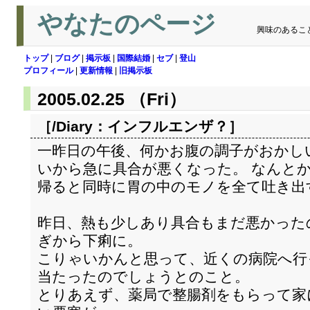
やなたのページ
興味のあるこ
トップ
|
ブログ
|
掲示板
|
国際結婚
|
セブ
|
登山
プロフィール
|
更新情報
|
旧掲示板
2005.02.25 （Fri）
［/Diary：
インフルエンザ？
］
一昨日の午後、何かお腹の調子がおかし
いから急に具合が悪くなった。 なんと
帰ると同時に胃の中のモノを全て吐き出
昨日、熱も少しあり具合もまだ悪かった
ぎから下痢に。
こりゃいかんと思って、近くの病院へ行
当たったのでしょうとのこと。
とりあえず、薬局で整腸剤をもらって家