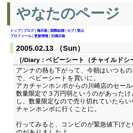
やなたのページ
トップ
|
ブログ
|
掲示板
|
国際結婚
|
セブ
|
登山
プロフィール
|
更新情報
|
旧掲示板
2005.02.13 （Sun）
［/Diary：
ベビーシート（チャイルドシ
アンナの熱も下がって、今朝はいつもの
で、ベビーシートを買いに。
アカチャンホンポからの川崎店のセール
数量限定で３万円弱というのがあったけ
し、数量限定なので売り切れていたらい
チャンホンポに行くことに。
行ってみると、コンビのが緊急値下げと
のがありましたよ。