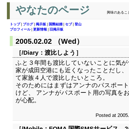
やなたのページ
興味のあるこ
トップ
|
ブログ
|
掲示板
|
国際結婚
|
セブ
|
登山
プロフィール
|
更新情報
|
旧掲示板
2005.02.02 （Wed）
［/Diary：
渡比しよう
］
ふと３年間も渡比していないことに気が
家が成田空港にも近くなったことだし、
て家族４人で渡比したいところ。
そのためにはまずはアンナのパスポー
けど、 アンナがパスポート用の写真を
が心配。
Posted at 2005
［/Mobile：
FOMA 国際SMSサービス 2