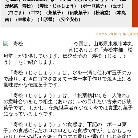
講演のご案内
形銘菓 寿松）（寿松・じゅしょう）（ボーロ菓子）（玉子）
気をつけたい法律のポイント
（白ごま）（ゴマ）（茶菓子）（伝統菓子）（松扇堂）（本丸
武田正男の独り言
南）（東根市）（山形県）（安全安心）
２０２５（令和７）年８月６
今回は、山形県東根市本丸
南にあります「寿松本舗 松
扇堂」が提供しています、伝統菓子の「寿松（じゅしょ
う）」をご紹介します。
「寿松（じゅしょう）」は、水を一滴も使わず玉子のみ
で練り、むき白ゴマを加えて一本一本手作りで焼き上げる
風味豊かな伝統菓子です。
「寿松（じゅしょう）」は、「松葉枯れても二人連れ」
の意味合いをもつ相生（あいお）いの目出たい古来の伝統
菓子です。 しかし、伝統継承者が少なく今では貴重な菓子
になっているようです。
「寿松（じゅしょう）」の食感は、下記の「ボーロ菓
子」の食感に似たホロホロとした食感ですが、しかもしっ
かりしたかみ応えがあり白ゴマの香りが香ばしいお茶席に