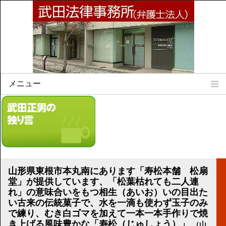
メニュー
Home
所属弁護士
事務所所訓
法律相談案内
弁護士料について
山形県東根市本丸南にあります「寿松本舗 松扇
事務所所在地
堂」が提供しています、「松葉枯れても二人連
リンク集
れ」の意味合いをもつ相生（あいお）いの目出た
い古来の伝統菓子で、水を一滴も使わず玉子のみ
で練り、むき白ゴマを加えて一本一本手作りで焼
顧問契約について
き上げる風味豊かな「寿松（じゅしょう）」
（山