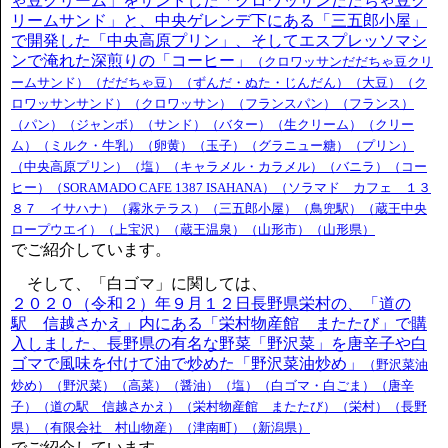
ゃ豆クリーム」をサンドした「クロワッサンだだちゃ豆ク
リームサンド」と、中央ゲレンデ下にある「三五郎小屋」
で開発した「中央高原プリン」、そしてエスプレッソマシ
ンで淹れた深煎りの「コーヒー」
（クロワッサンだだちゃ豆クリ
ームサンド）（だだちゃ豆）（ずんだ・ぬた・じんだん）（大豆）（ク
ロワッサンサンド）（クロワッサン）（フランスパン）（フランス）
（パン）（ジャンボ）（サンド）（バター）（生クリーム）（クリー
ム）（ミルク・牛乳）（卵黄）（玉子）（グラニュー糖）（プリン）
（中央高原プリン）（塩）（キャラメル・カラメル）（バニラ）（コー
ヒー）（SORAMADO CAFE 1387 ISAHANA）（ソラマド カフェ １３
８７ イサハナ）（霧氷テラス）（三五郎小屋）（鳥兜駅）（蔵王中央
ロープウエイ）（上宝沢）（蔵王温泉）（山形市）（山形県）
でご紹介しています。
そして、「白ゴマ」に関しては、
２０２０（令和２）年９月１２日長野県栄村の、「道の
駅 信越さかえ」内にある「栄村物産館 またたび」で購
入しました、長野県の有名な野菜「野沢菜」を唐辛子や白
ゴマで風味を付けて油で炒めた「野沢菜油炒め」
（野沢菜油
炒め）（野沢菜）（高菜）（醤油）（塩）（白ゴマ・白ごま）（唐辛
子）（道の駅 信越さかえ）（栄村物産館 またたび）（栄村）（長野
県）（有限会社 村山物産）（津南町）（新潟県）
でご紹介しています。