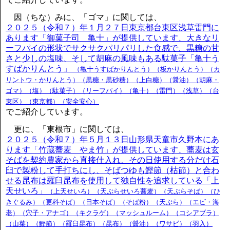
因（ちな）みに、「ゴマ」に関しては、
２０２５（令和７）年１月２７日東京都台東区浅草雷門に
あります「御菓子司 亀十」が提供しています、大きなリ
ーフパイの形状でサクサクパリパリした食感で、黒糖の甘
さと少しの塩味、そして胡麻の風味もある駄菓子「亀十う
すばかりんとう」
（亀十うすばかりんとう）（板かりんとう）（カ
リントウ・かりんとう）（黒糖・黒砂糖）（上白糖）（醤油）（胡麻・
ゴマ）（塩）（駄菓子）（リーフパイ）（亀十）（雷門）（浅草）（台
東区）（東京都）（安全安心）
でご紹介しています。
更に、「東根市」に関しては、
２０２５（令和７）年５月１３日山形県天童市久野本にあ
ります「竹蔵蕎麦 やま竹」が提供しています、蕎麦は玄
そばを契約農家から直接仕入れ、その日使用する分だけ石
臼で製粉して手打ちにし、そばつゆも鰹節（枯節）と合わ
せる昆布は羅臼昆布を使用して独自性を追求している「上
天せいろ」
（上天せいろ）（天ぷらせいろ蕎麦）（天ぷらそば）（ひ
きぐるみ）（更科そば）（日本そば）（そば粉）（天ぷら）（エビ・海
老）（穴子・アナゴ）（キクラゲ）（マッシュルーム）（コシアブラ）
（山菜）（鰹節）（羅臼昆布）（昆布）（醤油）（ワサビ）（羽入）