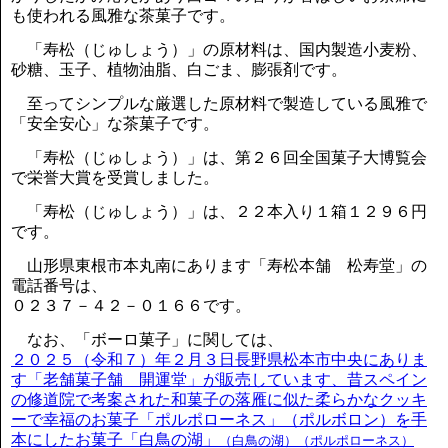
も使われる風雅な茶菓子です。
「寿松（じゅしょう）」の原材料は、国内製造小麦粉、
砂糖、玉子、植物油脂、白ごま、膨張剤です。
至ってシンプルな厳選した原材料で製造している風雅で
「安全安心」な茶菓子です。
「寿松（じゅしょう）」は、第２６回全国菓子大博覧会
で栄誉大賞を受賞しました。
「寿松（じゅしょう）」は、２２本入り１箱１２９６円
です。
山形県東根市本丸南にあります「寿松本舗 松寿堂」の
電話番号は、
０２３７－４２－０１６６です。
なお、「ボーロ菓子」に関しては、
２０２５（令和７）年２月３日長野県松本市中央にありま
す「老舗菓子舗 開運堂」が販売しています、昔スペイン
の修道院で考案された和菓子の落雁に似た柔らかなクッキ
ーで幸福のお菓子「ポルポローネス」（ポルボロン）を手
本にしたお菓子「白鳥の湖」
（白鳥の湖）（ポルポローネス）