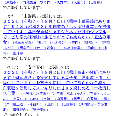
（東根市）（竹蔵蕎麦 やま竹）（久野本）（天童市）（山形県）
でご紹介しています。
また、「山形県」に関しては、
２０２５（令和７）年８月４日山形県中山町長崎にありま
す１９４８（昭和２３）年創業の「しんぼり食堂」が提供
しています、具材が新鮮な豚モツとネギだけのシンプル
で、ピリ辛の味噌味の豚モツがとても柔らかい「煮込み定
食」
（煮込み定食）（モツ）（ホルモン）（豚肉）（味噌汁）（味噌）
（ネギ）（唐辛子）（米）（定食）（しんぼり食堂）（長崎）（中山
町）（山形県）
でご紹介しています。
そして、「安全安心」に関しては、
２０２５（令和７）年８月２日山形県山形市小姓町にあり
ます「磯辺理念」を実践している菓子舗「戸田屋正道」が
提供しています、糸寒天を使用していて滑らかな食感を、
白双糖を使用してスッキリした甘さを楽しめる「一枚流し
水羊羹」
（一枚流し水羊羹）（水羊羹・水ようかん）（羊羹・ようか
ん）（小豆）（こし餡）（水飴）（糸寒天）（寒天）（白双糖）（塩）
（戸田屋正道）（小姓町）（山形市）（山形県）（期間限定・季節限
定）（磯部理念）（安全安心）
でご紹介しています。