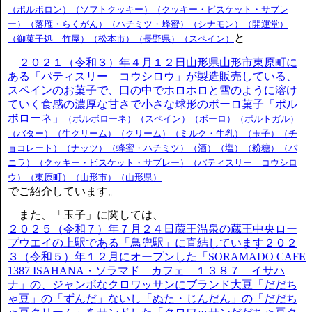
（ポルボロン）（ソフトクッキー）（クッキー・ビスケット・サブレ
ー）（落雁・らくがん）（ハチミツ・蜂蜜）（シナモン）（開運堂）
と
（御菓子処 竹屋）（松本市）（長野県）（スペイン）
２０２１（令和３）年４月１２日山形県山形市東原町に
ある「パティスリー コウシロウ」が製造販売している、
スペインのお菓子で、口の中でホロホロと雪のように溶け
ていく食感の濃厚な甘さで小さな球形のボーロ菓子「ポル
ボローネ」
（ポルボローネ）（スペイン）（ボーロ）（ポルトガル）
（バター）（生クリーム）（クリーム）（ミルク・牛乳）（玉子）（チ
ョコレート）（ナッツ）（蜂蜜・ハチミツ）（酒）（塩）（粉糖）（バ
ニラ）（クッキー・ビスケット・サブレー）（パティスリー コウシロ
ウ）（東原町）（山形市）（山形県）
でご紹介しています。
また、「玉子」に関しては、
２０２５（令和７）年７月２４日蔵王温泉の蔵王中央ロー
プウエイの上駅である「鳥兜駅」に直結しています２０２
３（令和５）年１２月にオープンした「SORAMADO CAFE
1387 ISAHANA・ソラマド カフェ １３８７ イサハ
ナ」の、ジャンボなクロワッサンにブランド大豆「だだち
ゃ豆」の「ずんだ」ないし「ぬた・じんだん」の「だだち