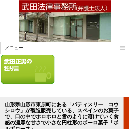
メニュー
Home
所属弁護士
事務所所訓
法律相談案内
弁護士料について
事務所所在地
山形県山形市東原町にある「パティスリー コウ
リンク集
シロウ」が製造販売している、スペインのお菓子
で、口の中でホロホロと雪のように溶けていく食
顧問契約について
感の濃厚な甘さで小さな円柱形のボーロ菓子「ポ
ルボローネ」