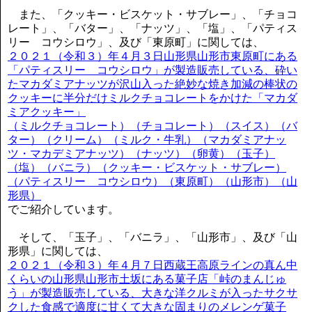
また、「クッキー・ビスケット・サブレー」、「チョコ
レート」、「バター」、「ナッツ」、「塩」、「パティス
リー コウシロウ」、及び「東原町」に関しては、
２０２１（令和３）年４月３日山形県山形市東原町にある
「パティスリー コウシロウ」が製造販売している、砕い
たマカダミアナッツが沢山入った絶妙な焼き加減の棒状の
クッキーに半分だけミルクチョコレートをかけた「マカダ
ミアクッキー」
（ミルクチョコレート）（チョコレート）（スイス）（バ
ター）（クリーム）（ミルク・牛乳）（マカダミアナッ
ツ・マカデミアナッツ）（ナッツ）（卵黄）（玉子）
（塩）（バニラ）（クッキー・ビスケット・サブレー）
（パティスリー コウシロウ）（東原町）（山形市）（山
形県）
でご紹介しています。
そして、「玉子」、「バニラ」、「山形市」、及び「山
形県」に関しては、
２０２１（令和３）年４月７日西蔵王高原ラインの真ん中
くらいの山形県山形市土坂にある菓子店「峠のまんじゅ
う」が製造販売している、大きな洋クルミが入ったサクサ
クした食感で適度に甘くて大きな固まりのメレンゲ菓子