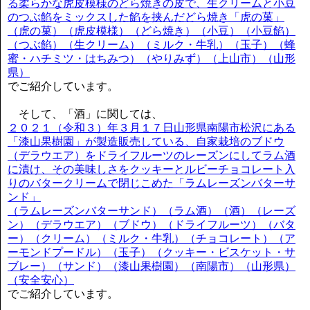
る柔らかな虎皮模様のどら焼きの皮で、生クリームと小豆
のつぶ餡をミックスした餡を挟んだどら焼き「虎の菓」
（虎の菓）（虎皮模様）（どら焼き）（小豆）（小豆餡）
（つぶ餡）（生クリーム）（ミルク・牛乳）（玉子）（蜂
蜜・ハチミツ・はちみつ）（やりみず）（上山市）（山形
県）
でご紹介しています。
そして、「酒」に関しては、
２０２１（令和３）年３月１７日山形県南陽市松沢にある
「漆山果樹園」が製造販売している、自家栽培のブドウ
（デラウエア）をドライフルーツのレーズンにしてラム酒
に漬け、その美味しさをクッキーとルビーチョコレート入
りのバタークリームで閉じこめた「ラムレーズンバターサ
ンド」
（ラムレーズンバターサンド）（ラム酒）（酒）（レーズ
ン）（デラウエア）（ブドウ）（ドライフルーツ）（バタ
ー）（クリーム）（ミルク・牛乳）（チョコレート）（ア
ーモンドプードル）（玉子）（クッキー・ビスケット・サ
ブレー）（サンド）（漆山果樹園）（南陽市）（山形県）
（安全安心）
でご紹介しています。