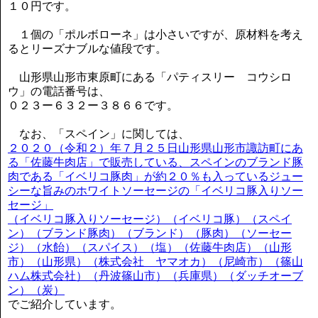
１０円です。
１個の「ポルボローネ」は小さいですが、原材料を考え
るとリーズナブルな値段です。
山形県山形市東原町にある「パティスリー コウシロ
ウ」の電話番号は、
０２３ー６３２ー３８６６です。
なお、「スペイン」に関しては、
２０２０（令和２）年７月２５日山形県山形市諏訪町にあ
る「佐藤牛肉店」で販売している、スペインのブランド豚
肉である「イベリコ豚肉」が約２０％も入っているジュー
シーな旨みのホワイトソーセージの「イベリコ豚入りソー
セージ」
（イベリコ豚入りソーセージ）（イベリコ豚）（スペイ
ン）（ブランド豚肉）（ブランド）（豚肉）（ソーセー
ジ）（水飴）（スパイス）（塩）（佐藤牛肉店）（山形
市）（山形県）（株式会社 ヤマオカ）（尼崎市）（篠山
ハム株式会社）（丹波篠山市）（兵庫県）（ダッチオーブ
ン）（炭）
でご紹介しています。