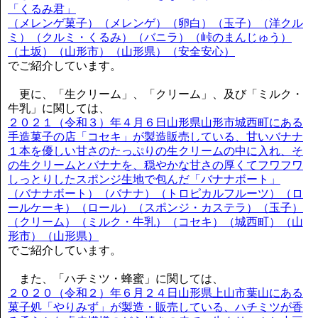
「くるみ君」
（メレンゲ菓子）（メレンゲ）（卵白）（玉子）（洋クル
ミ）（クルミ・くるみ）（バニラ）（峠のまんじゅう）
（土坂）（山形市）（山形県）（安全安心）
でご紹介しています。
更に、「生クリーム」、「クリーム」、及び「ミルク・
牛乳」に関しては、
２０２１（令和３）年４月６日山形県山形市城西町にある
手造菓子の店「コセキ」が製造販売している、甘いバナナ
１本を優しい甘さのたっぷりの生クリームの中に入れ、そ
の生クリームとバナナを、穏やかな甘さの厚くてフワフワ
しっとりしたスポンジ生地で包んだ「バナナボート」
（バナナボート）（バナナ）（トロピカルフルーツ）（ロ
ールケーキ）（ロール）（スポンジ・カステラ）（玉子）
（クリーム）（ミルク・牛乳）（コセキ）（城西町）（山
形市）（山形県）
でご紹介しています。
また、「ハチミツ・蜂蜜」に関しては、
２０２０（令和２）年６月２４日山形県上山市葉山にある
菓子処「やりみず」が製造・販売している、ハチミツが香