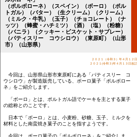
講演のご案内
（ポルボローネ）（スペイン）（ボーロ）（ポル
気をつけたい法律のポイント
トガル）（バター）（生クリーム）（クリーム）
武田正男の独り言
（ミルク・牛乳）（玉子）（チョコレート）（ナ
ッツ）（蜂蜜・ハチミツ）（酒）（塩）（粉糖）
（バニラ）（クッキー・ビスケット・サブレー）
（パティスリー コウシロウ）（東原町）（山形
市）（山形県）
２０２１（令和３）年４月１２
２０２１(令和３)年４月１３日改
今回は、山形県山形市東原町にある「パティスリー コ
ウシロウ」が製造販売している、ボーロ菓子「ポルボロー
ネ」をご紹介します。
「ボーロ」とは、ポルトガル語でケーキを主とする菓子
の総称とのことです。
日本で「ボーロ」とは、小麦粉、砂糖、玉子、ミルクを
材料とした南蛮焼き菓子のことを指すようです。
今回は、ボーロ菓子の「ポルボローネ」をご紹介しま