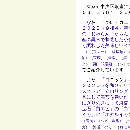
東京都中央区銀座に
０３ー３５６１ー２０
なお、「かに・カニ
２０２２（令和４）年
の「じゃらんじゃらん
産の黒米で製造した茶
く調和した美味しいイ
ニ）（フォー）（幅広麺）
油）（豆腐）（食塩）（黒
タント麺・即席麺）（ベト
でご紹介しています。
また、「コロッケ」
２０２０（令和２）年
スストア「立山サンダ
具にして海苔を巻いた
にぎりの具にして海苔
宝石「白エビ」の「白
イカ」の「ホタルイカ
（鹿肉）（ジビエ料理）（
ガ）（海苔・のり）（おに