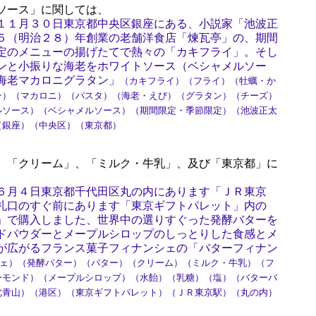
ソース」に関しては、
１１月３０日東京都中央区銀座にある、小説家「池波正
５（明治２８）年創業の老舗洋食店「煉瓦亭」の、期間
定のメニューの揚げたてで熱々の「カキフライ」。そし
ンと小振りな海老をホワイトソース（ベシャメルソー
海老マカロニグラタン」
（カキフライ）（フライ）（牡蠣・か
ン）（マカロニ）（パスタ）（海老・えび）（グラタン）（チーズ）
ルソース）（ベシャメルソース）（期間限定・季節限定）（池波正太
（銀座）（中央区）（東京都）
、「クリーム」、「ミルク・牛乳」、及び「東京都」に
６月４日東京都千代田区丸の内にあります「ＪＲ東京
札口のすぐ前にあります「東京ギフトパレット」内の
」で購入しました、世界中の選りすぐった発酵バターを
ドパウダーとメープルシロップのしっとりした食感とメ
が広がるフランス菓子フィナンシェの「バターフィナン
ェ）（発酵バター）（バター）（クリーム）（ミルク・牛乳）（フ
ーモンド）（メープルシロップ）（水飴）（乳糖）（塩）（バターバ
北青山）（港区）（東京ギフトパレット）（ＪＲ東京駅）（丸の内）