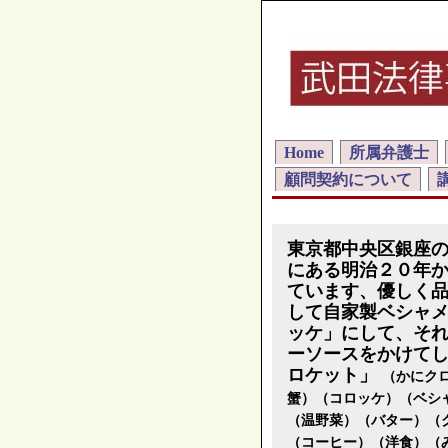
Home
所属弁護士
顧問契約について
東京都中央区銀座
にある明治２０年
ています、優しく
して自家製ベシャ
ッケ」にして、そ
ーソースをかけて
ロケット」
（かにク
蟹）（コロッケ）（ベシ
（温野菜）（バター）（
（コーヒー）（洋食）（