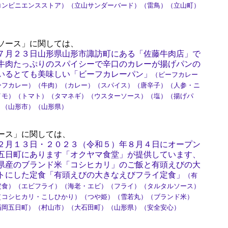
コンビニエンスストア）（立山サンダーバード）（雷鳥）（立山町）
ソース」に関しては、
７月２３日山形県山形市諏訪町にある「佐藤牛肉店」で
牛肉たっぷりのスパイシーで辛口のカレーが揚げパンの
いるとても美味しい「ビーフカレーパン」
（ビーフカレー
ーフカレー）（牛肉）（カレー）（スパイス）（唐辛子）（人参・ニ
イモ）（トマト）（タマネギ）（ウスターソース）（塩）（揚げパ
）（山形市）（山形県）
ース」に関しては、
２月１３日・２０２３（令和５）年８月４日にオープン
五日町にあります「オクヤマ食堂」が提供しています、
県産のブランド米「コシヒカリ」のご飯と有頭えびの大
トにした定食「有頭えびの大きなえびフライ定食」
（有
定食）（エビフライ）（海老・エビ）（フライ）（タルタルソース）
（コシヒカリ・こしひかり）（つや姫）（雪若丸）（ブランド米）
楯岡五日町）（村山市）（大石田町）（山形県）（安全安心）