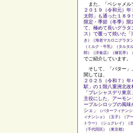
また、「ベシャメル
２０１９（令和元）年
太郎」も通った１８９
限定・季節（冬季）限
て、極めて長いグラタ
ス）で覆って焼いた「
き）（海老マカロニグラタ
（ミルク・牛乳）（タルタ
郎）（洋食店）（煉瓦亭）
でご紹介しています。
そして、「バター」
関しては、
２０２５（令和７）年
駅」の１階八重洲北改
「プレシャスデリ東京
主役にした、アーモン
ープルシロップの風味
シェ」
（バターフィナンシ
ィナンシェ）（玉子）（ア
トラー）（シュクレイ）（
（千代田区）（東京都）