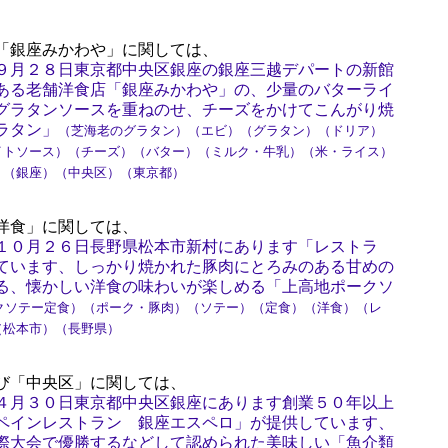
「銀座みかわや」に関しては、
９月２８日東京都中央区銀座の銀座三越デパートの新館
ある老舗洋食店「銀座みかわや」の、少量のバターライ
グラタンソースを重ねのせ、チーズをかけてこんがり焼
ラタン」
（芝海老のグラタン）（エビ）（グラタン）（ドリア）
イトソース）（チーズ）（バター）（ミルク・牛乳）（米・ライス）
）（銀座）（中央区）（東京都）
洋食」に関しては、
１０月２６日長野県松本市新村にあります「レストラ
ています、しっかり焼かれた豚肉にとろみのある甘めの
る、懐かしい洋食の味わいが楽しめる「上高地ポークソ
クソテー定食）（ポーク・豚肉）（ソテー）（定食）（洋食）（レ
（松本市）（長野県）
び「中央区」に関しては、
４月３０日東京都中央区銀座にあります創業５０年以上
ペインレストラン 銀座エスペロ」が提供しています、
際大会で優勝するなどして認められた美味しい「魚介類