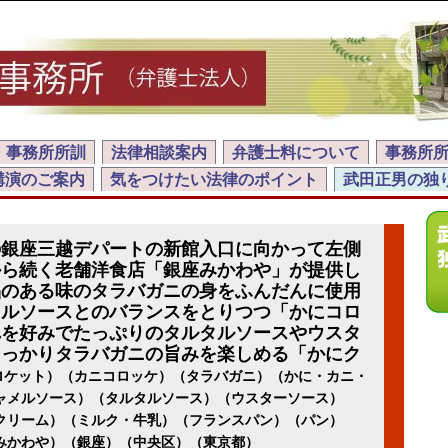
事務所所訓
法律相談案内
弁護士料について
事務所
講演のご案内
気をつけたい法律のポイント
武田正男の独
の銀座三越デパートの新館入口に向かって左側
から続く老舗洋食店「銀座みかわや」が提供し
品のある味のタラバガニの身をふんだんに使用
メルソースとのバランスをとりつつ「かにコロ
れを好みでたっぷりのタルタルソースやウスタ
しっかりタラバガニの旨みを楽しめる「かにク
ロケット）（カニコロッケ）（タラバガニ）（かに・カニ・
ャメルソース）（タルタルソース）（ウスターソース）
クリーム）（ミルク・牛乳）（フランスパン）（パン）
みかわや）（銀座）（中央区）（東京都）