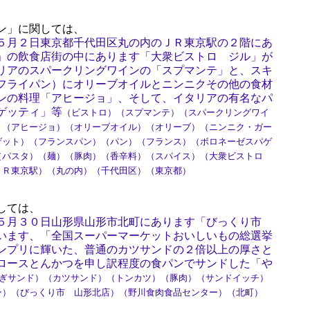
ン」に関しては、
５月２日東京都千代田区丸の内のＪＲ東京駅の２階にあ
」の飲食店街の中にあります「大衆ビストロ ジル」が
リアのスパークリングワインの「スプマンテ」と、スキ
フライパン）にオリーブオイルとニンニクその他の食材
ンの料理「アヒージョ」、そして、イタリアの有名なパ
ゲッティ」等
（ビストロ）（スプマンテ）（スパークリングワイ
）（アヒージョ）（オリーブオイル）（オリーブ）（ニンニク・ガー
ゲット）（フランスパン）（パン）（フランス）（ボロネーゼスパゲ
（パスタ）（麺）（豚肉）（香辛料）（スパイス）（大衆ビストロ
ＪＲ東京駅）（丸の内）（千代田区）（東京都）
しては、
５月３０日山形県山形市北町にあります「びっくり市
います、「全国スーパーマーケットおいしいもの総選挙
ンプリに輝いた、普通のカツサンドの２倍以上の厚さと
ロースとんかつを申し訳程度の食パンでサンドした「や
ぎサンド）（カツサンド）（トンカツ）（豚肉）（サンドイッチ）
ン）（びっくり市 山形北店）（野川食肉食品センター）（北町）