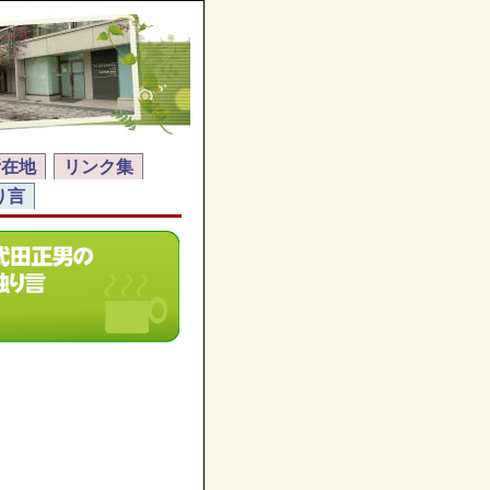
所在地
リンク集
り言