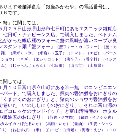
あります老舗洋食店「銀座みかわや」の電話番号は、
０６です。
・蟹」に関しては、
５月２５日山形県山形市七日町にあるエスニック雑貨店
 七日町・ナナビーンズ店」で購入しました、ベトナム
色がかった幅広麺のフォーに蟹の風味が濃いスープが良
ンスタント麺「蟹フォー」
（蟹フォー・カニフォー）（蟹・カ
（麺）（黒米）（米）（米粉）（玉子）（トマト）（エビ）（パーム
コショウ）（ネギ）（エシャロット）（唐辛子）（香辛料）（インス
ナム）（じゃらんじゃらん）（七日町）（山形市）（山形県）
に関しては、
１月１０日富山県立山町にある唯一無二のコンビニエン
ーバード」で購入しました、熊肉の醤油煮をおにぎりの
「くまにくのおにぎり」と、猪肉のショウガ醤油煮をお
で巻いた「いのししにくのおにぎり」、それに富山湾の
エビコロッケのサンドイッチ」と富山湾特産の「ホタル
の醤油煮のおにぎり」
（熊肉・クマ肉）（猪肉・イノシシ肉）
ホタルイカ・ほたるいか）（烏賊・いか）（醤油）（生姜・ショウ
ぎり）（おむすび）（米）（白エビ・白海老）（海老・えび）（コロ